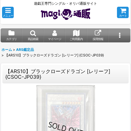
遊戯王専門シングル・オリパ通販サイト
メニュー
カート
カテゴリ
商品検索
マイページ
ご利用案内
採用情報
ホーム
>
ARS鑑定品
>
【ARS10】ブラックローズドラゴン [レリーフ] {CSOC-JP039}
【ARS10】ブラックローズドラゴン [レリーフ]
{CSOC-JP039}