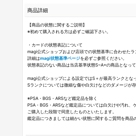
商品詳細
【商品の状態に関するご説明】
※初めて購入される方は必ずご確認下さい。
・カードの状態表記について
magi公式ショップおよび店頭での状態基準に合わせた
詳細は
magi状態基準ページ
を必ずご参照ください。
状態表記のない商品は当店基準状態S~A+の商品となっ
magi公式ショップによる設定ではS＋が最高ランクとな
Sランクについては微細な傷や白欠けなどのダメージが
※PSA・BGS・ARSなど鑑定品を除く
PSA・BGS・ARSなど鑑定品については白欠けや汚れ
ご購入した段階で同意したものといたします。
鑑定品につきましては細かい状態に関するご質問を商品