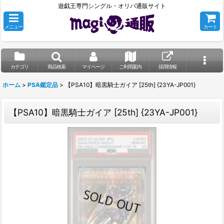
遊戯王専門シングル・オリパ通販サイト
メニュー
カート
カテゴリ
商品検索
マイページ
ご利用案内
採用情報
ホーム
>
PSA鑑定品
>
【PSA10】暗黒騎士ガイア [25th] {23YA-JP001}
【PSA10】暗黒騎士ガイア [25th] {23YA-JP001}