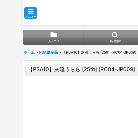
メニュー
カテゴリ
商品検索
ホーム
>
PSA鑑定品
>
【PSA10】灰流うらら [25th] {RC04-JP009}
【PSA10】灰流うらら [25th] {RC04-JP009}