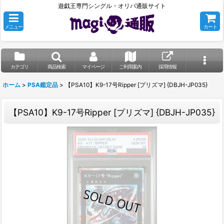
遊戯王専門シングル・オリパ通販サイト
メニュー
カート
カテゴリ
商品検索
マイページ
ご利用案内
採用情報
ホーム
>
PSA鑑定品
>
【PSA10】K9-17号Ripper [プリズマ] {DBJH-JP035}
【PSA10】K9-17号Ripper [プリズマ] {DBJH-JP035}