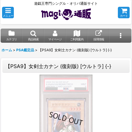
遊戯王専門シングル・オリパ通販サイト
メニュー
カート
カテゴリ
商品検索
マイページ
ご利用案内
採用情報
ホーム
>
PSA鑑定品
>
【PSA9】女剣士カナン (復刻版) [ウルトラ] {-}
【PSA9】女剣士カナン (復刻版) [ウルトラ] {-}