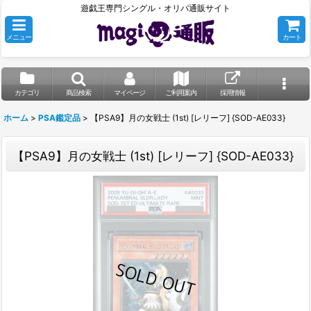
遊戯王専門シングル・オリパ通販サイト
メニュー
カート
カテゴリ
商品検索
マイページ
ご利用案内
採用情報
ホーム
>
PSA鑑定品
>
【PSA9】月の女戦士 (1st) [レリーフ] {SOD-AE033}
【PSA9】月の女戦士 (1st) [レリーフ] {SOD-AE033}