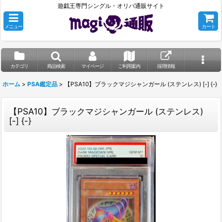
遊戯王専門シングル・オリパ通販サイト
メニュー
カート
カテゴリ
商品検索
マイページ
ご利用案内
採用情報
ホーム
>
PSA鑑定品
>
【PSA10】ブラックマジシャンガール (ステンレス) [-] {-}
【PSA10】ブラックマジシャンガール (ステンレス)
[-] {-}