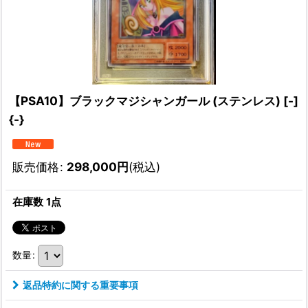
【PSA10】ブラックマジシャンガール (ステンレス) [-]
{-}
販売価格
:
298,000
円
(税込)
在庫数 1点
数量
:
返品特約に関する重要事項