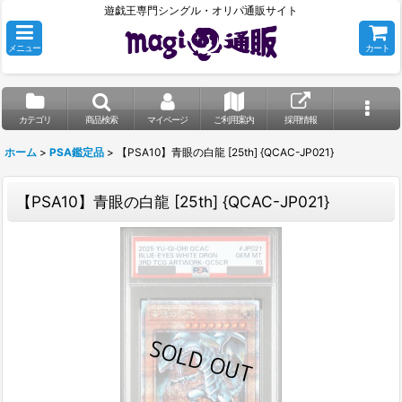
遊戯王専門シングル・オリパ通販サイト
メニュー
カート
カテゴリ
商品検索
マイページ
ご利用案内
採用情報
ホーム
>
PSA鑑定品
>
【PSA10】青眼の白龍 [25th] {QCAC-JP021}
【PSA10】青眼の白龍 [25th] {QCAC-JP021}