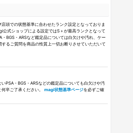
び店頭での状態基準に合わせたランク設定となっておりま
gi公式ショップによる設定ではS＋が最高ランクとなって
A・BGS・ARSなど鑑定品については白欠けや汚れ、ケー
関するご質問を商品の性質上一切お断りさせていただいて
PSA・BGS・ARSなどの鑑定品についても白欠けや汚
と何卒ご了承ください。
magi状態基準ページ
を必ずご確