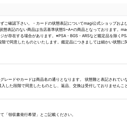
ずご確認下さい。・カードの状態表記についてmagi公式ショップおよ
状態表記のない商品は当店基準状態S~A+の商品となっております。ma
が存在する場合があります。※PSA・BGS・ARSなど鑑定品を除くPS
段階で同意したものといたします。鑑定品につきましては細かい状態に
レードやカードは商品名の通りとなります。 状態難と表記されていない
購入した段階で同意したものとし、返品、交換は受付しておりませんこ
にて「領収書発行希望」とご記載ください。