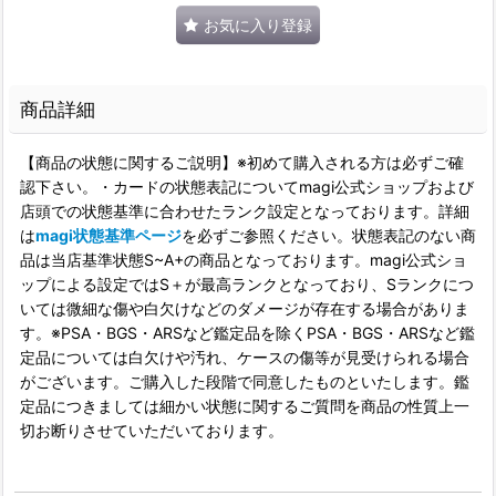
お気に入り登録
商品詳細
【商品の状態に関するご説明】※初めて購入される方は必ずご確
認下さい。・カードの状態表記についてmagi公式ショップおよび
店頭での状態基準に合わせたランク設定となっております。詳細
は
magi状態基準ページ
を必ずご参照ください。状態表記のない商
品は当店基準状態S~A+の商品となっております。magi公式ショ
ップによる設定ではS＋が最高ランクとなっており、Sランクにつ
いては微細な傷や白欠けなどのダメージが存在する場合がありま
す。※PSA・BGS・ARSなど鑑定品を除くPSA・BGS・ARSなど鑑
定品については白欠けや汚れ、ケースの傷等が見受けられる場合
がございます。ご購入した段階で同意したものといたします。鑑
定品につきましては細かい状態に関するご質問を商品の性質上一
切お断りさせていただいております。