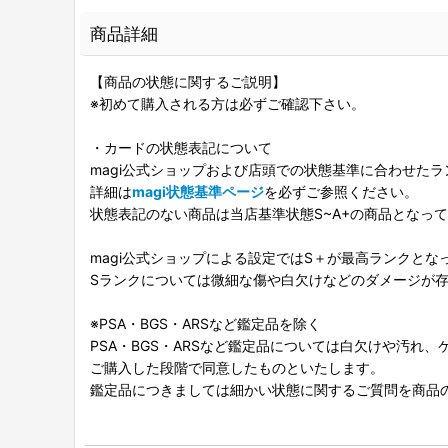
商品詳細
【商品の状態に関するご説明】
※初めて購入される方は必ずご確認下さい。
・カードの状態表記について
magi公式ショップおよび店頭での状態基準に合わせた
詳細は
magi状態基準ページ
を必ずご参照ください。
状態表記のない商品は当店基準状態S~A+の商品となっ
magi公式ショップによる設定ではS＋が最高ランクとな
Sランクについては微細な傷や白欠けなどのダメージが
※PSA・BGS・ARSなど鑑定品を除く
PSA・BGS・ARSなど鑑定品については白欠けや汚れ
ご購入した段階で同意したものといたします。
鑑定品につきましては細かい状態に関するご質問を商品