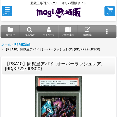
遊戯王専門シングル・オリパ通販サイト
メニュー
カート
カテゴリ
商品検索
マイページ
ご利用案内
採用情報
ホーム
>
PSA鑑定品
>
【PSA10】闇獄皇アバド [オーバーラッシュレア] {RD/KP22-JPS00}
【PSA10】闇獄皇アバド [オーバーラッシュレア]
{RD/KP22-JPS00}