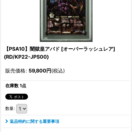
【PSA10】闇獄皇アバド [オーバーラッシュレア]
{RD/KP22-JPS00}
販売価格
:
59,800
円
(税込)
在庫数 1点
数量
:
返品特約に関する重要事項