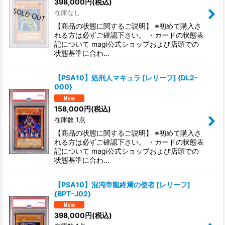
398,000
円
(税込)
在庫なし
【商品の状態に関するご説明】 ※初めて購入さ
れる方は必ずご確認下さい。 ・カードの状態表
記について magi公式ショップおよび店頭での
状態基準に合わ…
【PSA10】処刑人マキュラ [レリーフ] {DL2-
000}
158,000
円
(税込)
在庫数 1点
【商品の状態に関するご説明】 ※初めて購入さ
れる方は必ずご確認下さい。 ・カードの状態表
記について magi公式ショップおよび店頭での
状態基準に合わ…
【PSA10】混沌帝龍終焉の使者 [レリーフ]
{BPT-J02}
398,000
円
(税込)