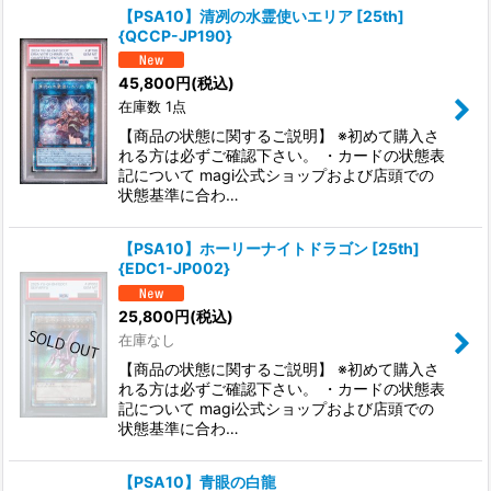
【PSA10】清冽の水霊使いエリア [25th]
{QCCP-JP190}
45,800
円
(税込)
在庫数 1点
【商品の状態に関するご説明】 ※初めて購入さ
れる方は必ずご確認下さい。 ・カードの状態表
記について magi公式ショップおよび店頭での
状態基準に合わ…
【PSA10】ホーリーナイトドラゴン [25th]
{EDC1-JP002}
25,800
円
(税込)
在庫なし
【商品の状態に関するご説明】 ※初めて購入さ
れる方は必ずご確認下さい。 ・カードの状態表
記について magi公式ショップおよび店頭での
状態基準に合わ…
【PSA10】青眼の白龍