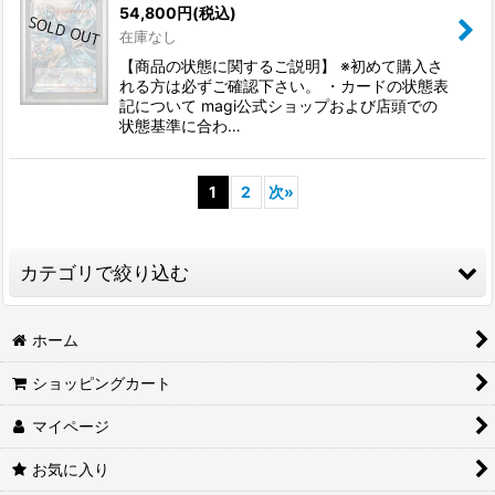
54,800
円
(税込)
在庫なし
【商品の状態に関するご説明】 ※初めて購入さ
れる方は必ずご確認下さい。 ・カードの状態表
記について magi公式ショップおよび店頭での
状態基準に合わ…
1
2
次
»
カテゴリで絞り込む
シングルカード
ホーム
ショッピングカート
PSA鑑定品
マイページ
ARS鑑定品
お気に入り
福袋・お楽しみ袋