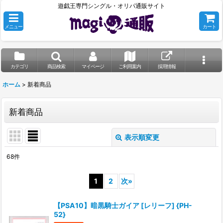
遊戯王専門シングル・オリパ通販サイト
メニュー
カート
カテゴリ
商品検索
マイページ
ご利用案内
採用情報
ホーム
>
新着商品
新着商品
表示順変更
閉じる
68
件
表示数
:
1
2
次
»
並び順
:
【PSA10】暗黒騎士ガイア [レリーフ] {PH-
52}
絞り込む